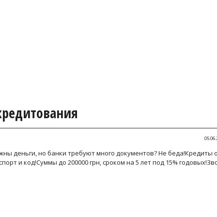
 кредитования
05.06.
жны деньги, но банки требуют много документов? Не беда!Кредиты 
порт и код!Суммы до 200000 грн, сроком на 5 лет под 15% годовых!Зв