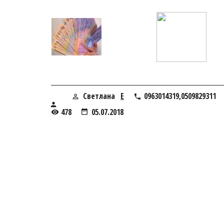
Светлана
E
0963014319,0509829311
478
05.07.2018