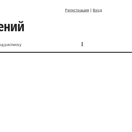
Регистрация
|
Вход
лений
од расписку