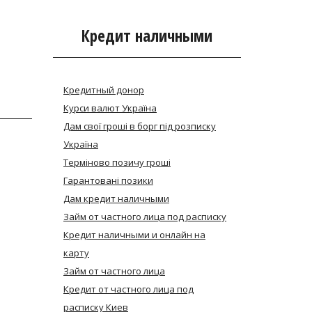
Кредит наличными
Кредитный донор
Курси валют Україна
Дам свої гроші в борг під розписку
Україна
Термiново позичу грошi
Гарантовані позики
Дам кредит наличными
Займ от частного лица под расписку
Кредит наличными и онлайн на
карту
Займ от частного лица
Кредит от частного лица под
расписку Киев