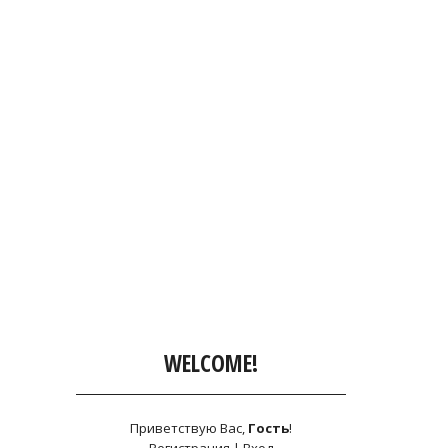
WELCOME!
Приветствую Вас
,
Гость
!