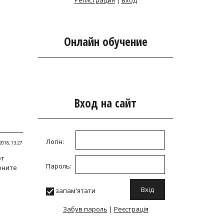
Регистрация
|
Вход
Онлайн обучение
Вход на сайт
Логін:
2018, 13:27
от
Пароль:
оните
запам'ятати
Забув пароль
|
Реєстрація