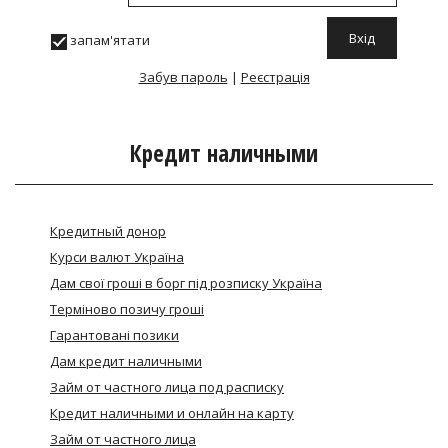
запам'ятати
Забув пароль
|
Реєстрація
Кредит наличными
Кредитный донор
Курси валют Україна
Дам свої гроші в борг під розписку Україна
Термiново позичу грошi
Гарантовані позики
Дам кредит наличными
Займ от частного лица под расписку
Кредит наличными и онлайн на карту
Займ от частного лица