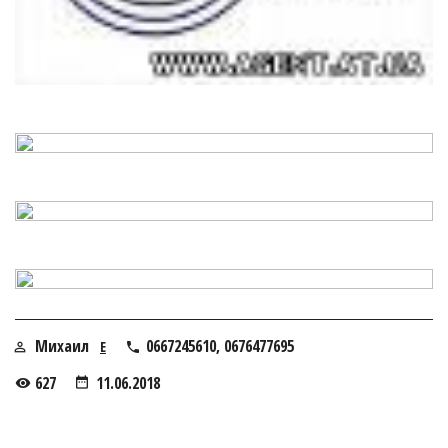
Михаил
0667245610, 0676477695
E
627
11.06.2018